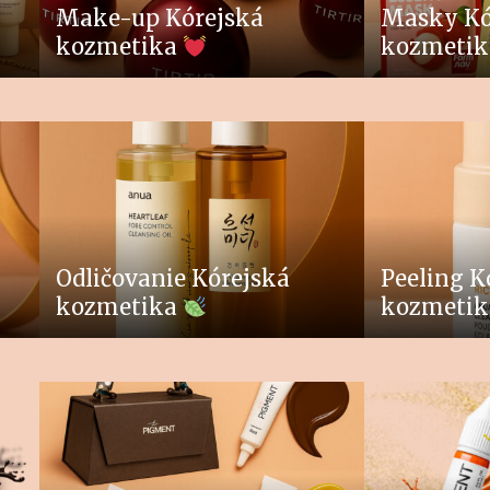
Make-up Kórejská
Masky Kó
kozmetika
kozmeti
Odličovanie Kórejská
Peeling K
kozmetika
kozmeti