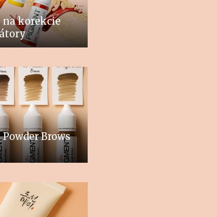
 na korekcie
átory
 Powder Brows