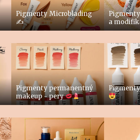
Pigmenty Microblading
Pigmenty
✍️
a modifik
Pigmenty permanentný
Pigmenty
makeup - pery