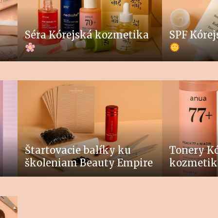
Séra Kórejská kozmetika
SPF Kóre
Štartovacie balíky ku
Tonery Kó
školeniam Beauty Empire
kozmeti