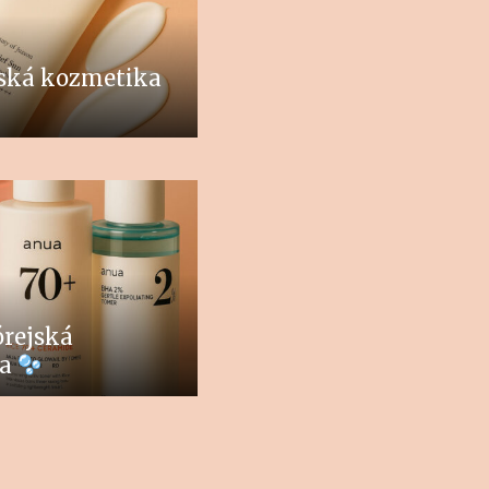
jská kozmetika
rejská
ka