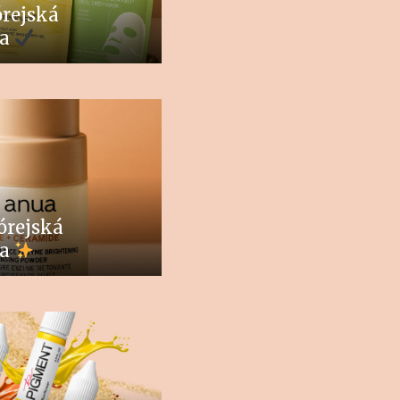
rejská
ka
órejská
ka