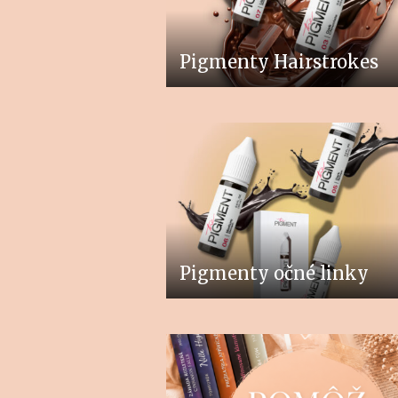
Pigmenty Hairstrokes
Pigmenty očné linky