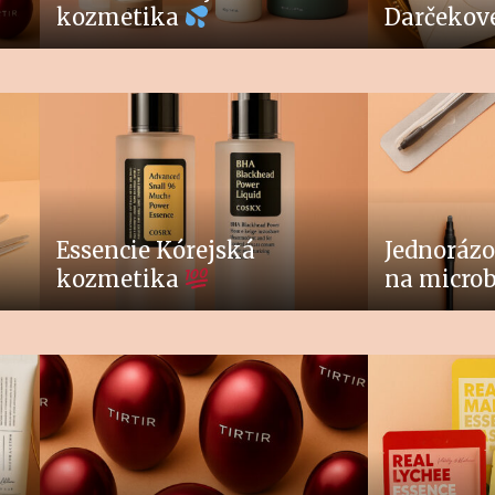
kozmetika
Darčekov
Essencie Kórejská
Jednorázo
kozmetika
na micro