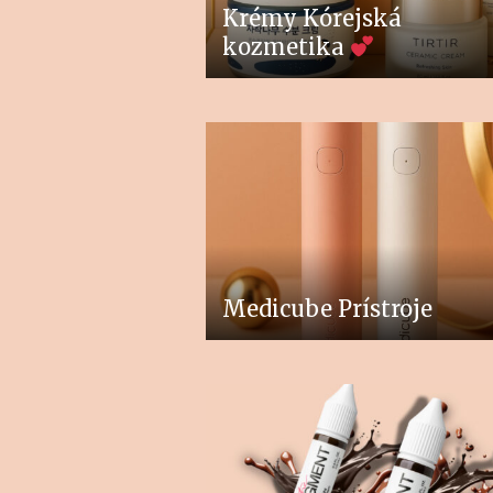
Krémy Kórejská
kozmetika
Medicube Prístroje