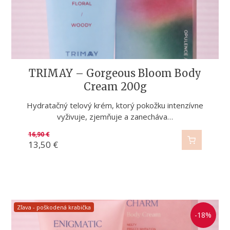
TRIMAY – Gorgeous Bloom Body
Cream 200g
Hydratačný telový krém, ktorý pokožku intenzívne
vyživuje, zjemňuje a zanecháva…
16,90
€
13,50
€
Zľava - poškodená krabička
-18%