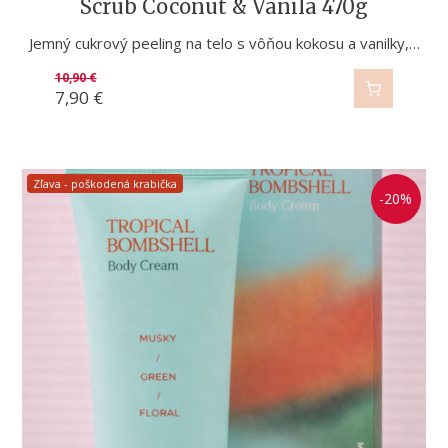
Scrub Coconut & Vanila 470g
Jemný cukrový peeling na telo s vôňou kokosu a vanilky,…
10,90
€
7,90
€
Zľava - poškodená krabička
-20%