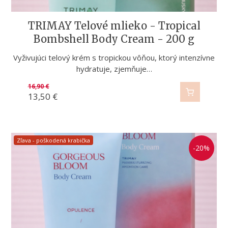
TRIMAY Telové mlieko - Tropical
Bombshell Body Cream - 200 g
Vyživujúci telový krém s tropickou vôňou, ktorý intenzívne
hydratuje, zjemňuje…
16,90
€
13,50
€
Zľava - poškodená krabička
-20%