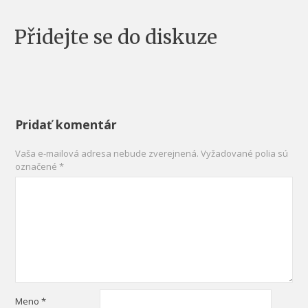
Přidejte se do diskuze
Pridať komentár
Vaša e-mailová adresa nebude zverejnená.
Vyžadované polia sú
označené
*
Meno
*