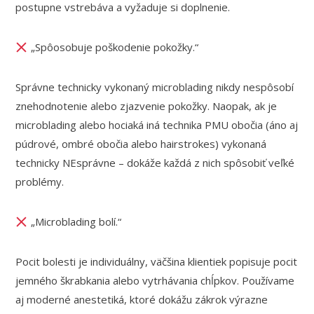
postupne vstrebáva a vyžaduje si doplnenie.
„Spôosobuje poškodenie pokožky.“
Správne technicky vykonaný microblading nikdy nespôsobí
znehodnotenie alebo zjazvenie pokožky. Naopak, ak je
microblading alebo hociaká iná technika PMU obočia (áno aj
púdrové, ombré obočia alebo hairstrokes) vykonaná
technicky NEsprávne – dokáže každá z nich spôsobiť veľké
problémy.
„Microblading bolí.“
Pocit bolesti je individuálny, väčšina klientiek popisuje pocit
jemného škrabkania alebo vytrhávania chĺpkov. Používame
aj moderné anestetiká, ktoré dokážu zákrok výrazne