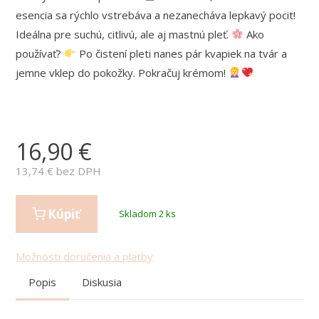
esencia sa rýchlo vstrebáva a nezanecháva lepkavý pocit!
Ideálna pre suchú, citlivú, ale aj mastnú pleť.
Ako
používať?
Po čistení pleti nanes pár kvapiek na tvár a
jemne vklep do pokožky. Pokračuj krémom!
16,90
€
13,74
€ bez DPH
Kúpiť
Skladom 2 ks
Možnosti doručenia a platby
Popis
Diskusia