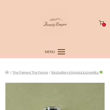
0
MENU
/
The Pigment The Perma
/
Bestsellery Kórejská kozmetika