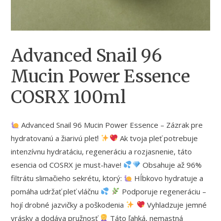
Advanced Snail 96
Mucin Power Essence
COSRX 100ml
Advanced Snail 96 Mucin Power Essence – Zázrak pre
hydratovanú a žiarivú pleť!
Ak tvoja pleť potrebuje
intenzívnu hydratáciu, regeneráciu a rozjasnenie, táto
esencia od COSRX je must-have!
Obsahuje až 96%
filtrátu slimačieho sekrétu, ktorý:
Hĺbkovo hydratuje a
pomáha udržať pleť vláčnu
Podporuje regeneráciu –
hojí drobné jazvičky a poškodenia
Vyhladzuje jemné
vrásky a dodáva pružnosť
Táto ľahká, nemastná