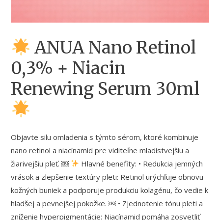
ANUA Nano Retinol
0,3% + Niacin
Renewing Serum 30ml
Objavte silu omladenia s týmto sérom, ktoré kombinuje
nano retinol a niacínamid pre viditeľne mladistvejšiu a
žiarivejšiu pleť. ￼
Hlavné benefity: • Redukcia jemných
vrások a zlepšenie textúry pleti: Retinol urýchľuje obnovu
kožných buniek a podporuje produkciu kolagénu, čo vedie k
hladšej a pevnejšej pokožke. ￼ • Zjednotenie tónu pleti a
zníženie hyperpigmentácie: Niacínamid pomáha zosvetliť