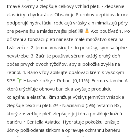
tmavé škvrny a zlepšuje celkový vzhľad pleti. • Zlepšenie
elasticity a hydratácie: Obsahuje 8 druhov peptidov, ktoré
podporujú hydratáciu, redukujú vrásky a minimalizujú póry
pre pevnejšiu a mladistvejšiu pleť. ￼
Ako používať: 1. Po
očistení a tonizácii pleti naneste malé množstvo séra na
tvár večer. 2. Jemne vmasírujte do pokožky, kým sa úplne
nevstrebe. 3. Začnite používať sérum každý druhý deň
počas prvých dvoch týždňov, aby si pokožka zvykla na
retinol. 4. Ráno vždy aplikujte opaľovací krém s vysokým
SPF.
Hlavné zložky: • Retinol (0,11%): Forma vitamínu A,
ktorá urýchľuje obnovu buniek a zvyšuje produkciu
kolagénu a elastínu, čím znižuje výskyt jemných vrások a
zlepšuje textúru pleti. ￼ • Niacínamid (5%): Vitamín B3,
ktorý zosvetľuje pleť, zlepšuje jej tón a posilňuje kožnú
bariéru. • Centella Asiatica: Hydratuje pokožku, znižuje
účinky poškodenia slnkom a opravuje ochrannú bariéru