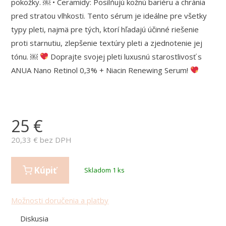
pokožky. ￼ • Ceramidy: Posilňujú kožnú bariéru a chránia
pred stratou vlhkosti. Tento sérum je ideálne pre všetky
typy pleti, najmä pre tých, ktorí hľadajú účinné riešenie
proti starnutiu, zlepšenie textúry pleti a zjednotenie jej
tónu. ￼
Doprajte svojej pleti luxusnú starostlivosť s
ANUA Nano Retinol 0,3% + Niacin Renewing Serum!
25
€
20,33
€ bez DPH
Kúpiť
Skladom 1 ks
Možnosti doručenia a platby
Diskusia