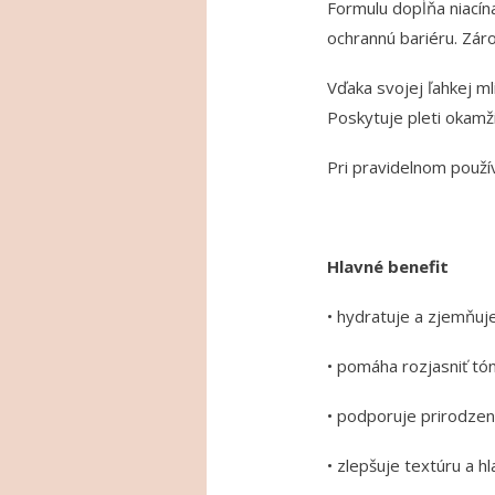
Formulu dopĺňa niacína
ochrannú bariéru. Zár
Vďaka svojej ľahkej m
Poskytuje pleti okamžit
Pri pravidelnom použív
Hlavné benefit
• hydratuje a zjemňuj
• pomáha rozjasniť tón
• podporuje prirodzen
• zlepšuje textúru a hl