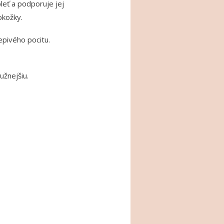
leť a podporuje jej
okožky.
epivého pocitu.
užnejšiu.