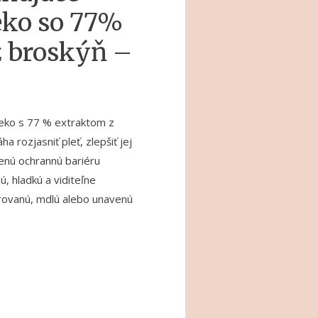
eko so 77%
z broskýň –
ieko s 77 % extraktom z
 rozjasniť pleť, zlepšiť jej
zenú ochrannú bariéru
, hladkú a viditeľne
drovanú, mdlú alebo unavenú