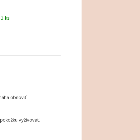
 3 ks
máha obnoviť
 pokožku vyživovať,