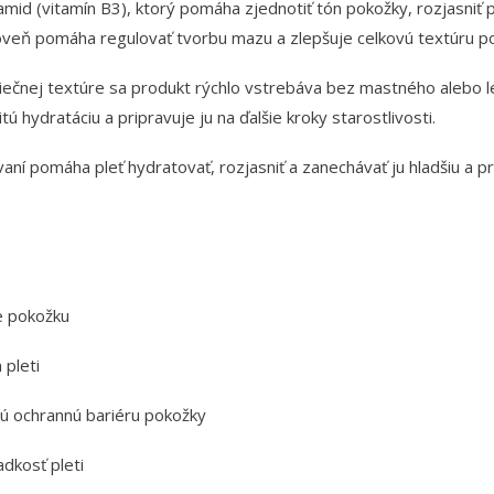
mid (vitamín B3), ktorý pomáha zjednotiť tón pokožky, rozjasniť p
oveň pomáha regulovať tvorbu mazu a zlepšuje celkovú textúru p
liečnej textúre sa produkt rýchlo vstrebáva bez mastného alebo l
ú hydratáciu a pripravuje ju na ďalšie kroky starostlivosti.
aní pomáha pleť hydratovať, rozjasniť a zanechávať ju hladšiu a pr
e pokožku
 pleti
ú ochrannú bariéru pokožky
adkosť pleti