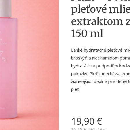
pleťové mli
extraktom 
150 ml
Ľahké hydratačné pleťové ml
broskýň a niacínamidom pomáha
hydratáciu a podporiť prirod
pokožky. Pleť zanecháva jemnú
žiarivejšiu. Ideálne pre dehy
pleť.
19,90
€
16,18
€ bez DPH