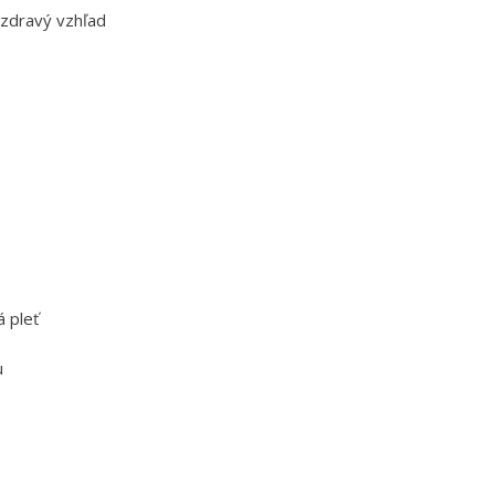
a zdravý vzhľad
 pleť
u