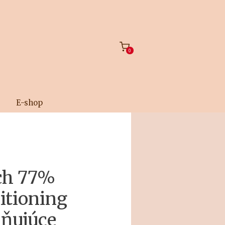
0
E-shop
ch 77%
itioning
lňujúce