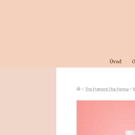
Úvod
O
/
The Pigment The Perma
/