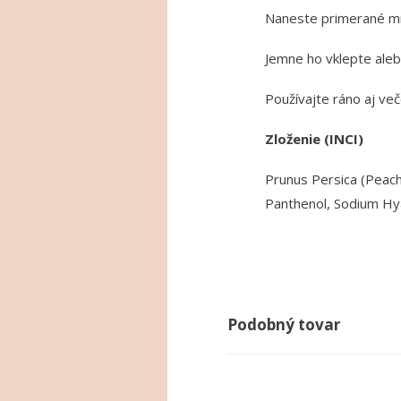
Naneste primerané mno
Jemne ho vklepte alebo
Používajte ráno aj več
Zloženie (INCI)
Prunus Persica (Peach)
Panthenol, Sodium Hya
Podobný tovar