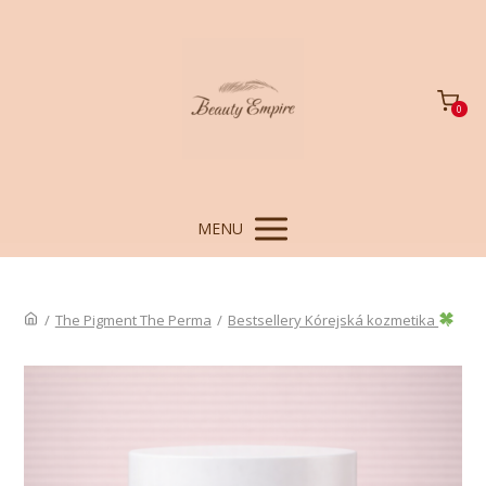
0
MENU
/
The Pigment The Perma
/
Bestsellery Kórejská kozmetika