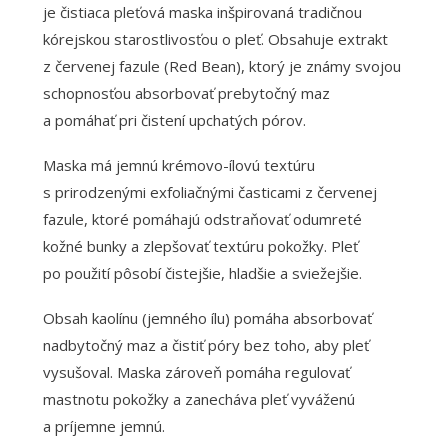
je čistiaca pleťová maska inšpirovaná tradičnou
kórejskou starostlivosťou o pleť. Obsahuje extrakt
z červenej fazule (Red Bean), ktorý je známy svojou
schopnosťou absorbovať prebytočný maz
a pomáhať pri čistení upchatých pórov.
Maska má jemnú krémovo-ílovú textúru
s prirodzenými exfoliačnými časticami z červenej
fazule, ktoré pomáhajú odstraňovať odumreté
kožné bunky a zlepšovať textúru pokožky. Pleť
po použití pôsobí čistejšie, hladšie a sviežejšie.
Obsah kaolínu (jemného ílu) pomáha absorbovať
nadbytočný maz a čistiť póry bez toho, aby pleť
vysušoval. Maska zároveň pomáha regulovať
mastnotu pokožky a zanecháva pleť vyváženú
a príjemne jemnú.