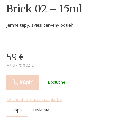
Brick 02 – 15ml
Jemne tepý, svieži červený odtieň
59
€
47,97
€ bez DPH
Kúpiť
Dostupné
Možnosti doručenia a platby
Popis
Diskusia