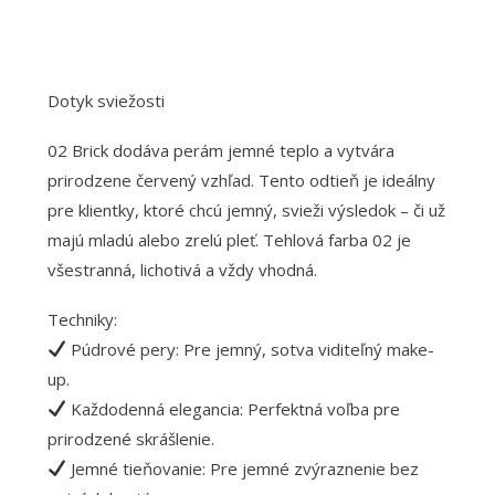
Dotyk sviežosti
02 Brick dodáva perám jemné teplo a vytvára
prirodzene červený vzhľad. Tento odtieň je ideálny
pre klientky, ktoré chcú jemný, svieži výsledok – či už
majú mladú alebo zrelú pleť. Tehlová farba 02 je
všestranná, lichotivá a vždy vhodná.
Techniky:
Púdrové pery: Pre jemný, sotva viditeľný make-
up.
Každodenná elegancia: Perfektná voľba pre
prirodzené skrášlenie.
Jemné tieňovanie: Pre jemné zvýraznenie bez