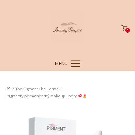
0
MENU
/
The Pigment The Perma
/
Pigmenty permanentný makeup - pery