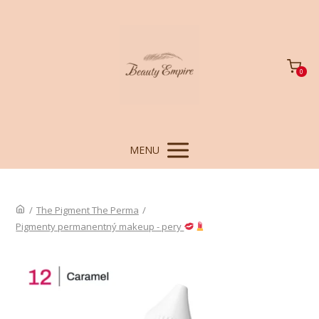
0
MENU
/
The Pigment The Perma
/
Pigmenty permanentný makeup - pery