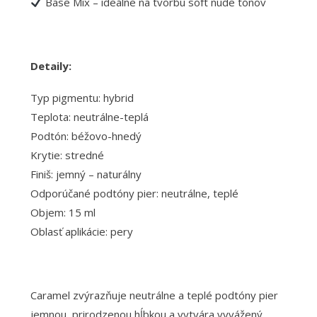
Base Mix – ideálne na tvorbu soft nude tónov
Detaily:
Typ pigmentu: hybrid
Teplota: neutrálne-teplá
Podtón: béžovo-hnedý
Krytie: stredné
Finiš: jemný – naturálny
Odporúčané podtóny pier: neutrálne, teplé
Objem: 15 ml
Oblasť aplikácie: pery
Caramel zvýrazňuje neutrálne a teplé podtóny pier
jemnou, prirodzenou hĺbkou a vytvára vyvážený,