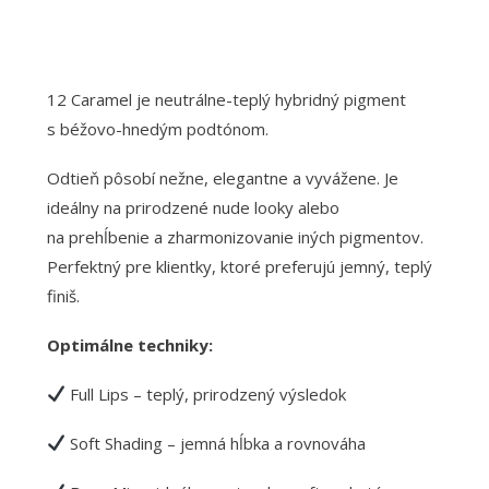
12 Caramel je neutrálne-teplý hybridný pigment
s béžovo-hnedým podtónom.
Odtieň pôsobí nežne, elegantne a vyvážene. Je
ideálny na prirodzené nude looky alebo
na prehĺbenie a zharmonizovanie iných pigmentov.
Perfektný pre klientky, ktoré preferujú jemný, teplý
finiš.
Optimálne techniky:
Full Lips – teplý, prirodzený výsledok
Soft Shading – jemná hĺbka a rovnováha