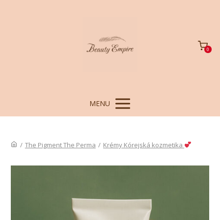
0
MENU
/
The Pigment The Perma
/
Krémy Kórejská kozmetika