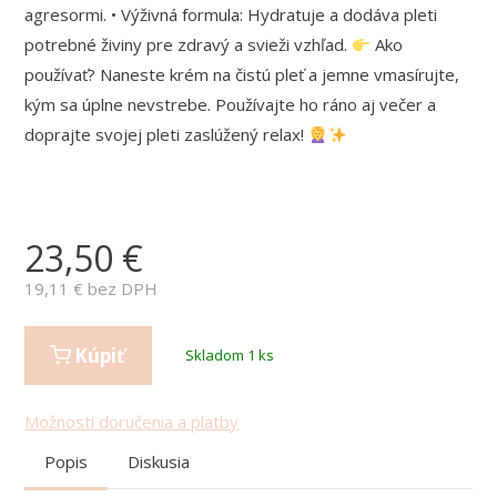
agresormi. • Výživná formula: Hydratuje a dodáva pleti
potrebné živiny pre zdravý a svieži vzhľad.
Ako
používať? Naneste krém na čistú pleť a jemne vmasírujte,
kým sa úplne nevstrebe. Používajte ho ráno aj večer a
doprajte svojej pleti zaslúžený relax!
23,50
€
19,11
€ bez DPH
Kúpiť
Skladom 1 ks
Možnosti doručenia a platby
Popis
Diskusia