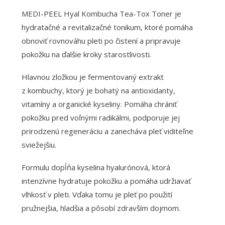
MEDI-PEEL Hyal Kombucha Tea-Tox Toner je
hydratačné a revitalizačné tonikum, ktoré pomáha
obnoviť rovnováhu pleti po čistení a pripravuje
pokožku na ďalšie kroky starostlivosti.
Hlavnou zložkou je fermentovaný extrakt
z kombuchy, ktorý je bohatý na antioxidanty,
vitamíny a organické kyseliny. Pomáha chrániť
pokožku pred voľnými radikálmi, podporuje jej
prirodzenú regeneráciu a zanecháva pleť viditeľne
sviežejšiu.
Formulu dopĺňa kyselina hyalurónová, ktorá
intenzívne hydratuje pokožku a pomáha udržiavať
vlhkosť v pleti. Vďaka tomu je pleť po použití
pružnejšia, hladšia a pôsobí zdravším dojmom.