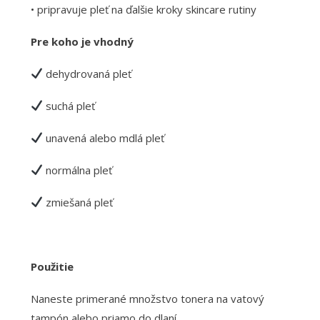
• pripravuje pleť na ďalšie kroky skincare rutiny
Pre koho je vhodný
dehydrovaná pleť
suchá pleť
unavená alebo mdlá pleť
normálna pleť
zmiešaná pleť
Použitie
Naneste primerané množstvo tonera na vatový
tampón alebo priamo do dlaní.