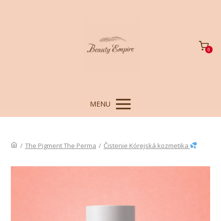
0
MENU
/
The Pigment The Perma
/
Čistenie Kórejská kozmetika