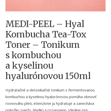
MEDI-PEEL – Hyal
Kombucha Tea-Tox
Toner – Tonikum
s kombuchou
a kyselinou
hyalurónovou 150ml
Hydratačné a detoxikačné tonikum s fermentovanou
kombuchou a kyselinou hyalurónovou pomáha obnoviť
rovnováhu pleti, intenzívne ju hydratuje a zanecháva
pokožku sviežu, hladkú a rozjasnenú. Ideálne pre