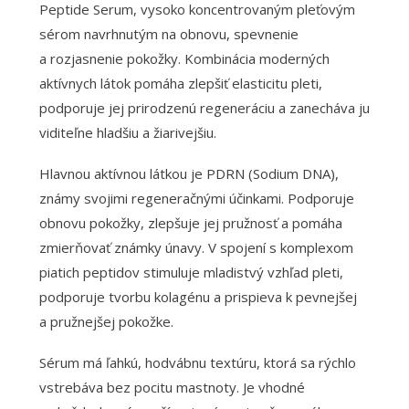
Peptide Serum, vysoko koncentrovaným pleťovým
sérom navrhnutým na obnovu, spevnenie
a rozjasnenie pokožky. Kombinácia moderných
aktívnych látok pomáha zlepšiť elasticitu pleti,
podporuje jej prirodzenú regeneráciu a zanecháva ju
viditeľne hladšiu a žiarivejšiu.
Hlavnou aktívnou látkou je PDRN (Sodium DNA),
známy svojimi regeneračnými účinkami. Podporuje
obnovu pokožky, zlepšuje jej pružnosť a pomáha
zmierňovať známky únavy. V spojení s komplexom
piatich peptidov stimuluje mladistvý vzhľad pleti,
podporuje tvorbu kolagénu a prispieva k pevnejšej
a pružnejšej pokožke.
Sérum má ľahkú, hodvábnu textúru, ktorá sa rýchlo
vstrebáva bez pocitu mastnoty. Je vhodné