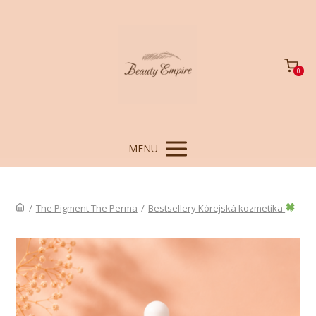
0
MENU
/
The Pigment The Perma
/
Bestsellery Kórejská kozmetika