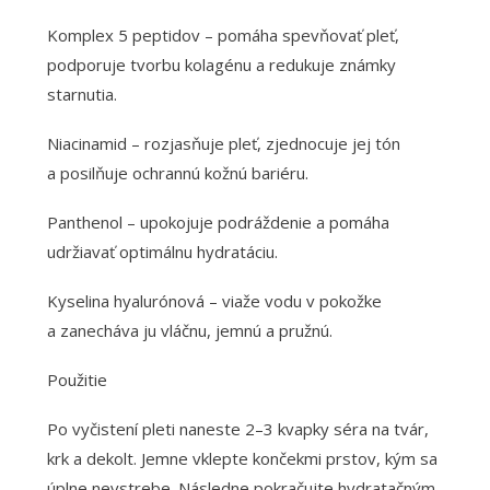
Komplex 5 peptidov – pomáha spevňovať pleť,
podporuje tvorbu kolagénu a redukuje známky
starnutia.
Niacinamid – rozjasňuje pleť, zjednocuje jej tón
a posilňuje ochrannú kožnú bariéru.
Panthenol – upokojuje podráždenie a pomáha
udržiavať optimálnu hydratáciu.
Kyselina hyalurónová – viaže vodu v pokožke
a zanecháva ju vláčnu, jemnú a pružnú.
Použitie
Po vyčistení pleti naneste 2–3 kvapky séra na tvár,
krk a dekolt. Jemne vklepte končekmi prstov, kým sa
úplne nevstrebe. Následne pokračujte hydratačným