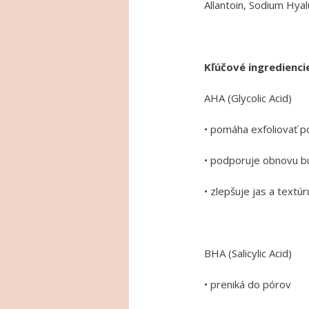
Allantoin, Sodium Hya
Kľúčové ingredienci
AHA (Glycolic Acid)
• pomáha exfoliovať p
• podporuje obnovu b
• zlepšuje jas a textúr
BHA (Salicylic Acid)
• preniká do pórov