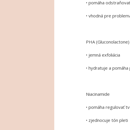
• pomáha odstraňovať
• vhodná pre problema
PHA (Gluconolactone)
• jemná exfoliácia
• hydratuje a pomáha 
Niacinamide
• pomáha regulovať t
• zjednocuje tón pleti