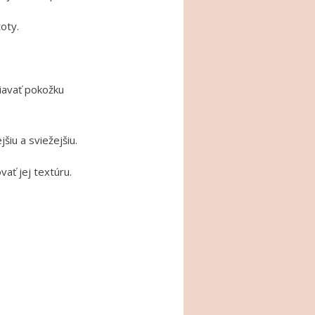
oty.
iavať pokožku
šiu a sviežejšiu.
ať jej textúru.