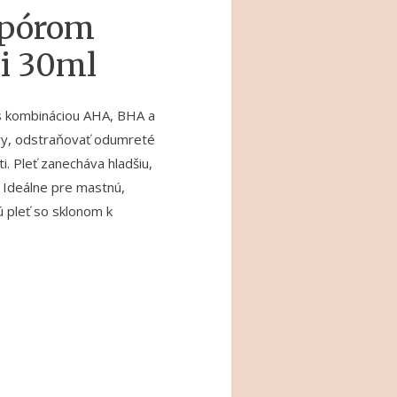
 pórom
i 30ml
 s kombináciou AHA, BHA a
óry, odstraňovať odumreté
i. Pleť zanecháva hladšiu,
u. Ideálne pre mastnú,
 pleť so sklonom k