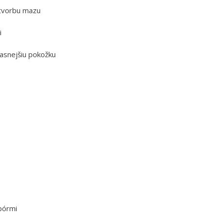
e tvorbu mazu
i
jasnejšiu pokožku
pórmi