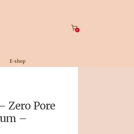
0
E-shop
 Zero Pore
rum –