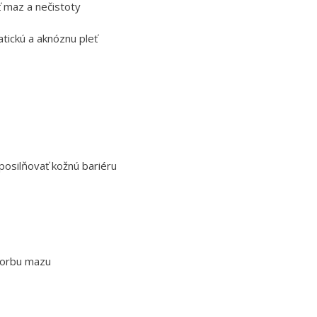
 maz a nečistoty
tickú a aknóznu pleť
posilňovať kožnú bariéru
vorbu mazu