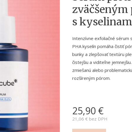
zväčšeným
s kyselinam
Intenzívne exfoliačné sérum
PHA kyselín pomáha čistiť p
bunky a zlepšovať textúru plet
čistejšiu a viditeľne jemnejši
zmiešanú alebo problematickú
rozšíreným pórom.
25,90
€
21,06
€ bez DPH