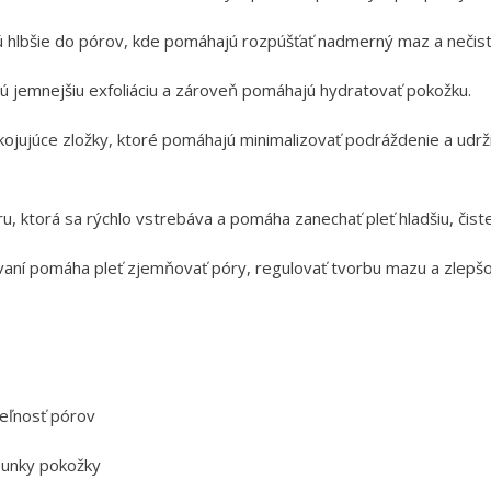
ú hlbšie do pórov, kde pomáhajú rozpúšťať nadmerný maz a nečist
ú jemnejšiu exfoliáciu a zároveň pomáhajú hydratovať pokožku.
ojujúce zložky, ktoré pomáhajú minimalizovať podráždenie a udrž
, ktorá sa rýchlo vstrebáva a pomáha zanechať pleť hladšiu, čistej
vaní pomáha pleť zjemňovať póry, regulovať tvorbu mazu a zlepšov
teľnosť pórov
bunky pokožky