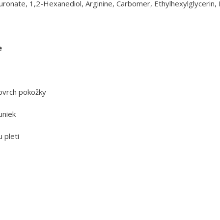
luronate, 1,2-Hexanediol, Arginine, Carbomer, Ethylhexylglycerin
e
ovrch pokožky
uniek
u pleti