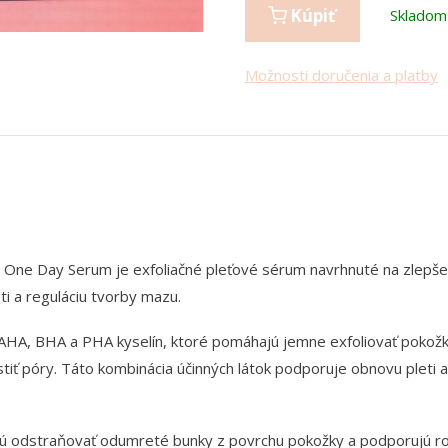
Kúpiť
Skladom
Možnosti doručenia a platby
ne Day Serum je exfoliačné pleťové sérum navrhnuté na zlepše
ti a reguláciu tvorby mazu.
AHA, BHA a PHA kyselín, ktoré pomáhajú jemne exfoliovať pokožk
stiť póry. Táto kombinácia účinných látok podporuje obnovu pleti 
ú odstraňovať odumreté bunky z povrchu pokožky a podporujú roz