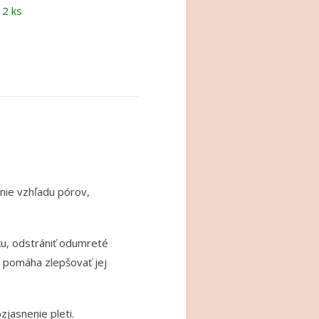
 2 ks
nie vzhľadu pórov,
u, odstrániť odumreté
a pomáha zlepšovať jej
jasnenie pleti.