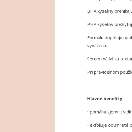
BHA kyseliny prenikaj
PHA kyseliny poskytuj
Formulu dopĺňajú upok
vyváženú.
Sérum má ľahkú textúru
Pri pravidelnom použí
Hlavné benefity
• pomáha zjemniť vidi
• exfoliuje odumreté 