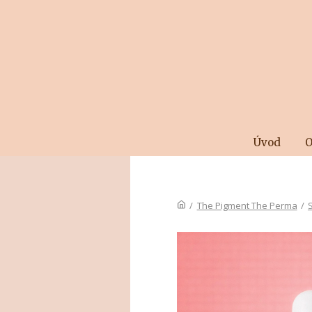
Úvod
O
/
The Pigment The Perma
/