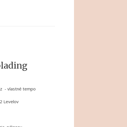
blading
rz - vlastné tempo
2 Levelov