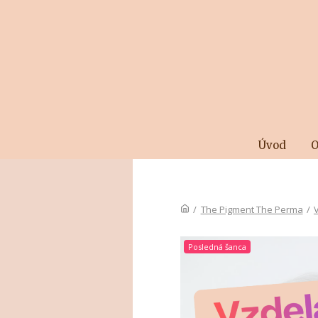
Úvod
O
/
The Pigment The Perma
/
Posledná šanca