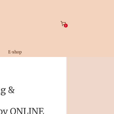
0
E-shop
ng &
kov ONLINE