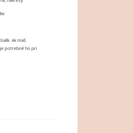
ria, nákresy
die
alík. Ak máš
 je potrebné ho pri