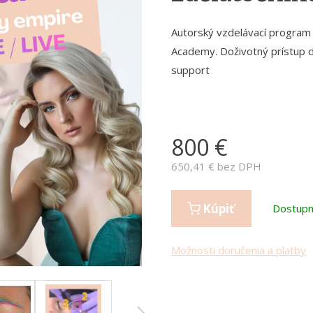
Autorský vzdelávací program
Academy. Doživotný prístup d
support
800
€
650,41
€ bez DPH
Kúpiť
Dostup
Možnosti doručenia a platby