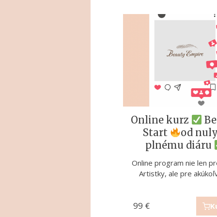
Online kurz
Premium kit
ONLINE
Be
MICROBLADING P
Start
od nul
Exkluzívny štartovací bal
plnému diáru
pokročilý
školeniam Beauty Empire
prémiového materiál
Online program nie len 
Pre koho je kurz určený?
microblading artistky, k
Artistky, ale pre akúko
99
795
349
€
€
€
K
K
K