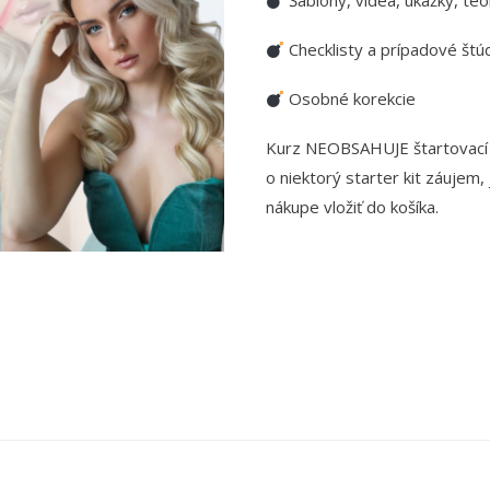
Šablóny, videá, ukážky, teó
Checklisty a prípadové štú
Osobné korekcie
Kurz NEOBSAHUJE štartovací b
o niektorý starter kit záujem,
nákupe vložiť do košíka.