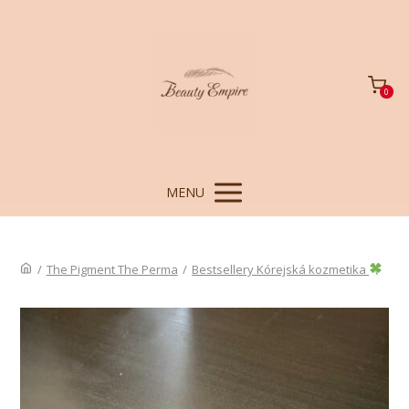
0
MENU
/
The Pigment The Perma
/
Bestsellery Kórejská kozmetika