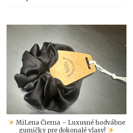
MiLena Čierna – Luxusné hodvábne
gumičky pre dokonalé vlasy!