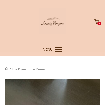
0
MENU
/
The Pigment The Perma