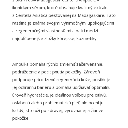
ikonickým sérom, ktoré obsahuje kvalitný extrakt
z Centella Asiatica pestovanej na Madagaskare. Táto
rastlina je známa svojimi výnimočnými upokojujúcimi
a regeneračnými vlastnosťami a patrí medzi
najobľúbenejšie zložky kórejskej kozmetiky.
Ampulka pomáha rýchlo zmierniť začervenanie,
podráždenie a pocit pnutia pokožky. Zároveň
podporuje prirodzenú regeneráciu kože, posilňuje
jej ochrannú bariéru a pomáha udržiavať optimálnu
úroveň hydratácie. Je ideálnou voľbou pre citlivú,
oslabenú alebo problematickú pleť, ale ocení ju
každý, kto túži po zdravej, vyrovnanej a žiarivej
pokožke.