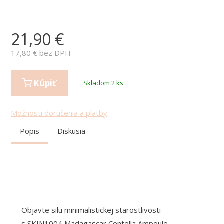
21,90
€
17,80
€ bez DPH
Kúpiť
Skladom 2 ks
Možnosti doručenia a platby
Popis
Diskusia
Objavte silu minimalistickej starostlivosti
s SKIN1004 Madagascar Centella Ampoule –