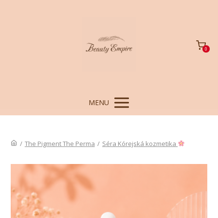
0
MENU
/
The Pigment The Perma
/
Séra Kórejská kozmetika