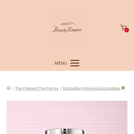
0
MENU
/
The Pigment The Perma
/
Bestsellery Kórejská kozmetika