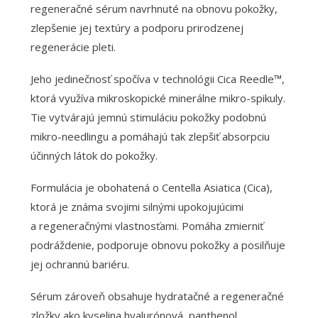
regeneračné sérum navrhnuté na obnovu pokožky,
zlepšenie jej textúry a podporu prirodzenej
regenerácie pleti.
Jeho jedinečnosť spočíva v technológii Cica Reedle™,
ktorá využíva mikroskopické minerálne mikro-spikuly.
Tie vytvárajú jemnú stimuláciu pokožky podobnú
mikro-needlingu a pomáhajú tak zlepšiť absorpciu
účinných látok do pokožky.
Formulácia je obohatená o Centella Asiatica (Cica),
ktorá je známa svojimi silnými upokojujúcimi
a regeneračnými vlastnosťami. Pomáha zmierniť
podráždenie, podporuje obnovu pokožky a posilňuje
jej ochrannú bariéru.
Sérum zároveň obsahuje hydratačné a regeneračné
zložky ako kyselina hyalurónová, panthenol