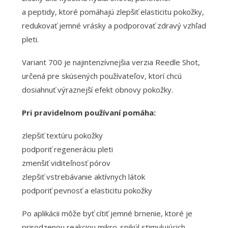
a peptidy, ktoré pomáhajú zlepšiť elasticitu pokožky,
redukovať jemné vrásky a podporovať zdravý vzhľad
pleti.
Variant 700 je najintenzívnejšia verzia Reedle Shot,
určená pre skúsených používateľov, ktorí chcú
dosiahnuť výraznejší efekt obnovy pokožky.
Pri pravidelnom používaní pomáha:
zlepšiť textúru pokožky
podporiť regeneráciu pleti
zmenšiť viditeľnosť pórov
zlepšiť vstrebávanie aktívnych látok
podporiť pevnosť a elasticitu pokožky
Po aplikácii môže byť cítiť jemné brnenie, ktoré je
prirodzenou reakciou mikro-spikúl stimulujúcich